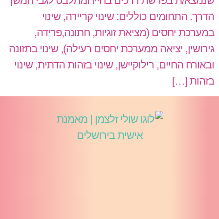
שנמצא/ת בפרשת דרכים בחייו ומתלבט לגבי המשך
הדרך. התחומים כוללים: שינוי קריירה, שינוי
במערכת יחסים (מציאת זוגיות, חתונה,פרידה,
גירושין, יציאה ממערכת יחסים רעילה), שינוי בתזונה
ובאורח החיים, רילוקיישן, שינוי בזהות הדתית, שינוי
בזהות […]