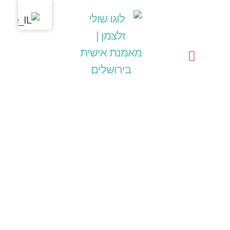
מחשבות בליבי
שולי זלצמן | מאמנת אישית בירושלים
הפעילויות שלי כמאמנת אישית (קואצ'רית)