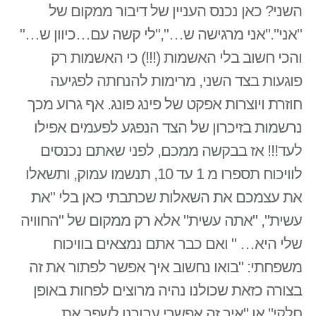
השני? כאן נכנס העניין של דיבור ממקום של
"אני"."אני מרגישה ש…","לי קשה עם…כיוון ש…"
והכי חשוב בלי האשמות (!!!) כי האשמות רק
פוגעות בצד השני, מרימות להנחתה לפגיעה
חוזרת ויוצרות אפקט של פינג פונג. אף גרוע מכך
נרשמות בזיכרון של הצד הנפגע לפעמים אפילו
לעד!!! אז בבקשה ממכם, לפני שאתם נכנסים
לוויכוח תספרו מ 1 עד 10, תנשמו עמוק, ותשאלו
את עצמכם את השאלות שכתבתי כאן בלי "את
עשית", "אתה עשית" אלא רק ממקום של "החוויה
שלי היא… " ואם כבר אתם נמצאים בוויכוח
משפחתי: "בואו נחשוב איך אפשר לפתור את זה
בצורה כזאת שכולנו נהיה מרוצים לפחות באופן
חלקי" או "איך זה אפשרי עבורנו לשפר את