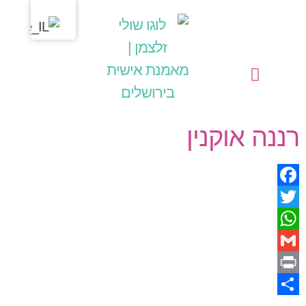
מחשבות בליבי
שולי זלצמן | מאמנת אישית בירושלים
הפעילויות שלי כמאמנת אישית (קואצ'רית)
רננה אוקנין
Facebook
Twitter
WhatsApp
Gmail
Print
Share